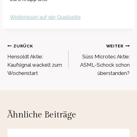
Weiterlesen auf der Quellseite
Beitragsnavigation
ZURÜCK
WEITER
Hensoldt Aktie:
Süss Microtec Aktie:
Kaufsignal wackelt zum
ASML-Schock schon
Wochenstart
überstanden?
Ähnliche Beiträge