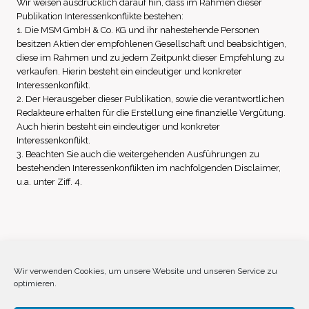
Wir weisen ausdrücklich darauf hin, dass im Rahmen dieser
Publikation Interessenkonflikte bestehen:
1. Die MSM GmbH & Co. KG und ihr nahestehende Personen
besitzen Aktien der empfohlenen Gesellschaft und beabsichtigen,
diese im Rahmen und zu jedem Zeitpunkt dieser Empfehlung zu
verkaufen. Hierin besteht ein eindeutiger und konkreter
Interessenkonflikt.
2. Der Herausgeber dieser Publikation, sowie die verantwortlichen
Redakteure erhalten für die Erstellung eine finanzielle Vergütung.
Auch hierin besteht ein eindeutiger und konkreter
Interessenkonflikt.
3. Beachten Sie auch die weitergehenden Ausführungen zu
bestehenden Interessenkonflikten im nachfolgenden Disclaimer,
u.a. unter Ziff. 4.
Impressum
Datenschutz
Disclaimer
Wir verwenden Cookies, um unsere Website und unseren Service zu
optimieren.
Cookie-Richtlinie (EU)