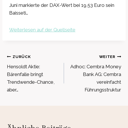
Juni markierte der DAX-Wert bei 19,53 Euro sein
Baisseti…
Weiterlesen auf der Quellseite
Beitragsnavigation
ZURÜCK
WEITER
Hensoldt Aktie:
Adhoc: Cembra Money
Bärenfalle bringt
Bank AG: Cembra
Trendwende-Chance,
vereinfacht
aber…
Führungsstruktur