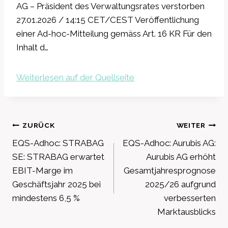
AG – Präsident des Verwaltungsrates verstorben
27.01.2026 / 14:15 CET/CEST Veröffentlichung
einer Ad-hoc-Mitteilung gemäss Art. 16 KR Für den
Inhalt d…
Weiterlesen auf der Quellseite
Beitragsnavigation
ZURÜCK
WEITER
EQS-Adhoc: STRABAG
EQS-Adhoc: Aurubis AG:
SE: STRABAG erwartet
Aurubis AG erhöht
EBIT-Marge im
Gesamtjahresprognose
Geschäftsjahr 2025 bei
2025/26 aufgrund
mindestens 6,5 %
verbesserten
Marktausblicks