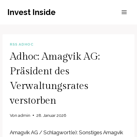
Zum
Invest Inside
Inhalt
springen
RSS ADHOC
Adhoc: Amagvik AG:
Präsident des
Verwaltungsrates
verstorben
Von
admin
28. Januar 2026
Amagvik AG / Schlagwort(e): Sonstiges Amagvik