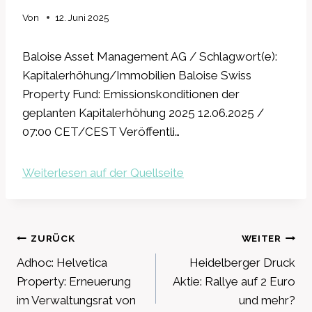
Von
12. Juni 2025
Baloise Asset Management AG / Schlagwort(e):
Kapitalerhöhung/Immobilien Baloise Swiss
Property Fund: Emissionskonditionen der
geplanten Kapitalerhöhung 2025 12.06.2025 /
07:00 CET/CEST Veröffentli…
Weiterlesen auf der Quellseite
Beitragsnavigation
ZURÜCK
WEITER
Adhoc: Helvetica
Heidelberger Druck
Property: Erneuerung
Aktie: Rallye auf 2 Euro
im Verwaltungsrat von
und mehr?