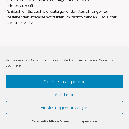
Interessenkonflikt.
3. Beachten Sie auch die weitergehenden Ausführungen zu
bestehenden Interessenkonflikten im nachfolgenden Disclaimer,
u.a. unter Ziff. 4.
Impressum
Datenschutz
Disclaimer
Wir verwenden Cookies, um unsere Website und unseren Service zu
optimieren.
Cookie-Richtlinie (EU)
Cookies akzeptieren
Ablehnen
Einstellungen anzeigen
© 2026 Invest Inside by
SVAVE
Cookie-Richtlinie
Datenschutz
Impressum