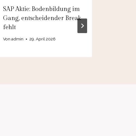
SAP Aktie: Bodenbildung im
Bayer Ak
Gang, entscheidender Break
Neuer K
fehlt
aber…
Von
admin
29. April 2026
Von
admin