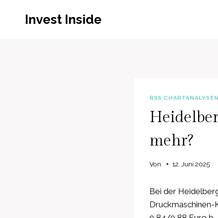
Zum
Invest Inside
Inhalt
springen
RSS CHARTANALYSE
Heidelber
mehr?
Von
12. Juni 2025
Bei der Heidelberg
Druckmaschinen-Ko
0,84/0,88 Euro b…