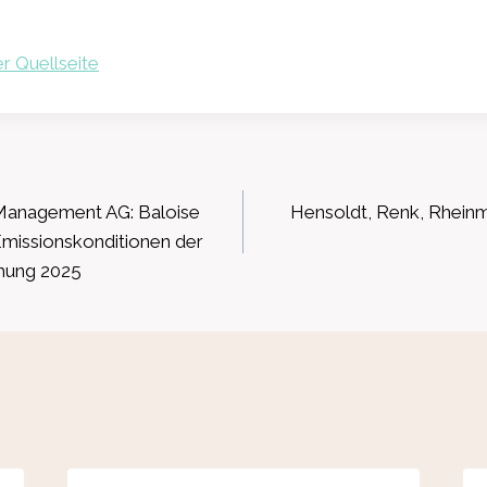
r Quellseite
ation
 Management AG: Baloise
Hensoldt, Renk, Rheinme
Emissionskonditionen der
öhung 2025