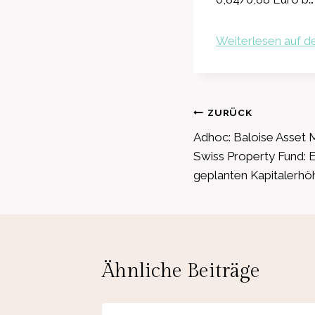
Weiterlesen auf de
Beitragsnavig
ZURÜCK
Adhoc: Baloise Asset
Swiss Property Fund: 
geplanten Kapitalerh
Ähnliche Beiträge