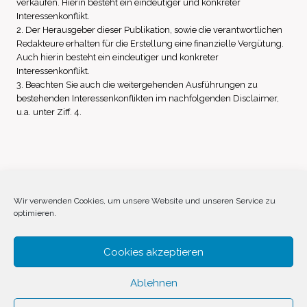
verkaufen. Hierin besteht ein eindeutiger und konkreter
Interessenkonflikt.
2. Der Herausgeber dieser Publikation, sowie die verantwortlichen
Redakteure erhalten für die Erstellung eine finanzielle Vergütung.
Auch hierin besteht ein eindeutiger und konkreter
Interessenkonflikt.
3. Beachten Sie auch die weitergehenden Ausführungen zu
bestehenden Interessenkonflikten im nachfolgenden Disclaimer,
u.a. unter Ziff. 4.
Impressum
Datenschutz
Disclaimer
Wir verwenden Cookies, um unsere Website und unseren Service zu
optimieren.
Cookie-Richtlinie (EU)
Cookies akzeptieren
Ablehnen