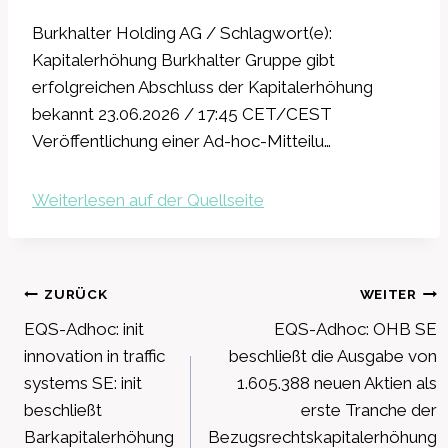
Burkhalter Holding AG / Schlagwort(e):
Kapitalerhöhung Burkhalter Gruppe gibt
erfolgreichen Abschluss der Kapitalerhöhung
bekannt 23.06.2026 / 17:45 CET/CEST
Veröffentlichung einer Ad-hoc-Mitteilu…
Weiterlesen auf der Quellseite
Beitragsnavigation
ZURÜCK
WEITER
EQS-Adhoc: init
EQS-Adhoc: OHB SE
innovation in traffic
beschließt die Ausgabe von
systems SE: init
1.605.388 neuen Aktien als
beschließt
erste Tranche der
Barkapitalerhöhung
Bezugsrechtskapitalerhöhung