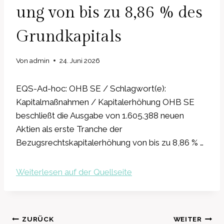
ung von bis zu 8,86 % des
Grundkapitals
Von
admin
24. Juni 2026
EQS-Ad-hoc: OHB SE / Schlagwort(e):
Kapitalmaßnahmen / Kapitalerhöhung OHB SE
beschließt die Ausgabe von 1.605.388 neuen
Aktien als erste Tranche der
Bezugsrechtskapitalerhöhung von bis zu 8,86 % …
Weiterlesen auf der Quellseite
Beitragsnavigation
ZURÜCK
WEITER