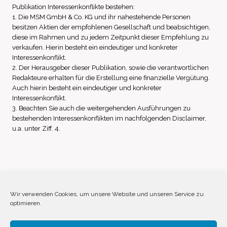
Publikation Interessenkonflikte bestehen:
1. Die MSM GmbH & Co. KG und ihr nahestehende Personen
besitzen Aktien der empfohlenen Gesellschaft und beabsichtigen,
diese im Rahmen und zu jedem Zeitpunkt dieser Empfehlung zu
verkaufen. Hierin besteht ein eindeutiger und konkreter
Interessenkonflikt.
2. Der Herausgeber dieser Publikation, sowie die verantwortlichen
Redakteure erhalten für die Erstellung eine finanzielle Vergütung.
Auch hierin besteht ein eindeutiger und konkreter
Interessenkonflikt.
3. Beachten Sie auch die weitergehenden Ausführungen zu
bestehenden Interessenkonflikten im nachfolgenden Disclaimer,
u.a. unter Ziff. 4.
Impressum
Datenschutz
Disclaimer
Wir verwenden Cookies, um unsere Website und unseren Service zu
optimieren.
Cookie-Richtlinie (EU)