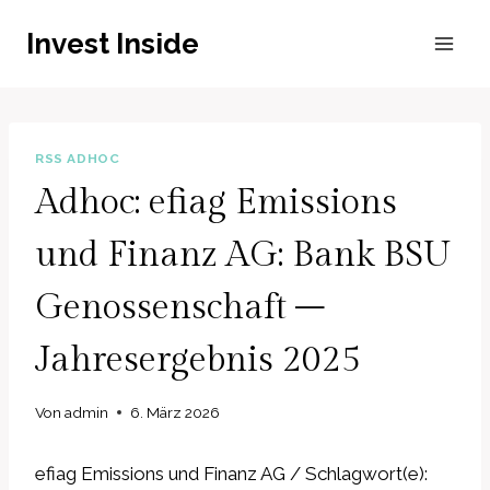
Zum
Invest Inside
Inhalt
springen
RSS ADHOC
Adhoc: efiag Emissions
und Finanz AG: Bank BSU
Genossenschaft –
Jahresergebnis 2025
Von
admin
6. März 2026
efiag Emissions und Finanz AG / Schlagwort(e):