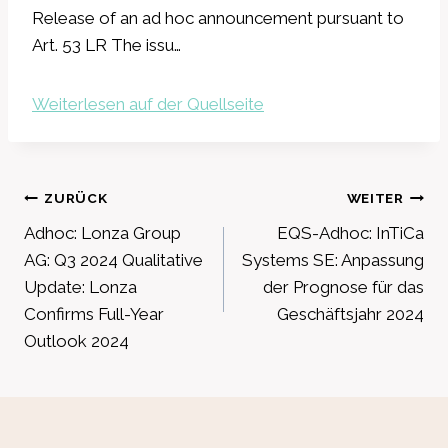
Release of an ad hoc announcement pursuant to
Art. 53 LR The issu…
Weiterlesen auf der Quellseite
Beitragsnavigation
ZURÜCK
WEITER
Adhoc: Lonza Group
EQS-Adhoc: InTiCa
AG: Q3 2024 Qualitative
Systems SE: Anpassung
Update: Lonza
der Prognose für das
Confirms Full-Year
Geschäftsjahr 2024
Outlook 2024