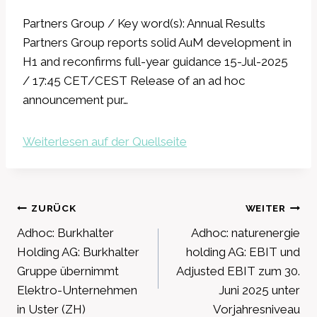
Partners Group / Key word(s): Annual Results
Partners Group reports solid AuM development in
H1 and reconfirms full-year guidance 15-Jul-2025
/ 17:45 CET/CEST Release of an ad hoc
announcement pur…
Weiterlesen auf der Quellseite
Beitragsnavigation
ZURÜCK
WEITER
Adhoc: Burkhalter
Adhoc: naturenergie
Holding AG: Burkhalter
holding AG: EBIT und
Gruppe übernimmt
Adjusted EBIT zum 30.
Elektro-Unternehmen
Juni 2025 unter
in Uster (ZH)
Vorjahresniveau