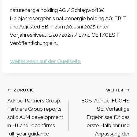
naturenergie holding AG / Schlagwort(e):
Halbjahresergebnis naturenergie holding AG: EBIT
und Adjusted EBIT zum 30. Juni 2025 unter
Vorjahresniveau 15.07.2025 / 17:51 CET/CEST
Veröffentlichung ein…
Weiterlesen auf der Quellseite
Beitragsnavigation
ZURÜCK
WEITER
Adhoc: Partners Group:
EQS-Adhoc: FUCHS
Partners Group reports
SE: Vorläufige
solid AuM development
Ergebnisse für das
in H1 and reconfirms
erste Halbjahr und
full-year guidance
Anpassung der