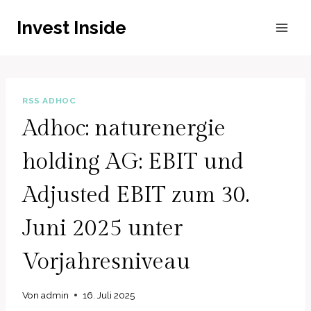
Zum
Invest Inside
Inhalt
springen
RSS ADHOC
Adhoc: naturenergie
holding AG: EBIT und
Adjusted EBIT zum 30.
Juni 2025 unter
Vorjahresniveau
Von
admin
16. Juli 2025