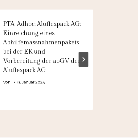
PTA-Adhoc: Aluflexpack AG:
EQS-Adh
Einreichung eines
Aufsicht
Abhilfemassnahmenpakets
vorzeiti
bei der EK und
Nachfol
Vorbereitung der aoGV der
Vorstan
Aluflexpack AG
Von
7. M
Von
9. Januar 2025