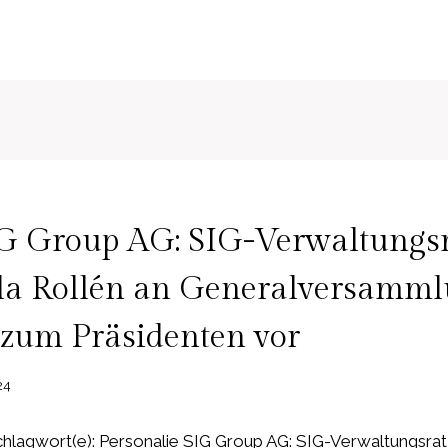
IG Group AG: SIG-Verwaltungs
Ola Rollén an Generalversamm
 zum Präsidenten vor
24
hlagwort(e): Personalie SIG Group AG: SIG-Verwaltungsrat