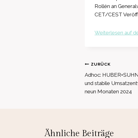
Rollén an General
CET/CEST Veröffe
Weiterlesen auf de
Beitragsnavig
ZURÜCK
Adhoc: HUBER+SUHNE
und stabile Umsatzent
neun Monaten 2024
Ähnliche Beiträge