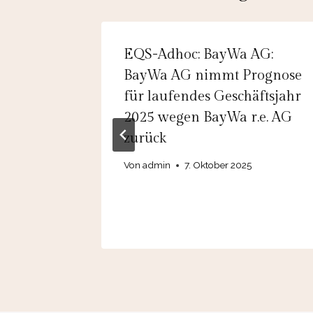
n-
EQS-Adhoc: BayWa AG:
ie
BayWa AG nimmt Prognose
für laufendes Geschäftsjahr
2025 wegen BayWa r.e. AG
zurück
Von
admin
7. Oktober 2025