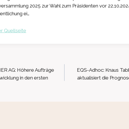
versammlung 2025 zur Wahl zum Präsidenten vor 22.10.202
ntlichung ei…
r Quellseite
ation
R AG: Höhere Aufträge
EQS-Adhoc: Knaus Tabb
wicklung in den ersten
aktualisiert die Progno