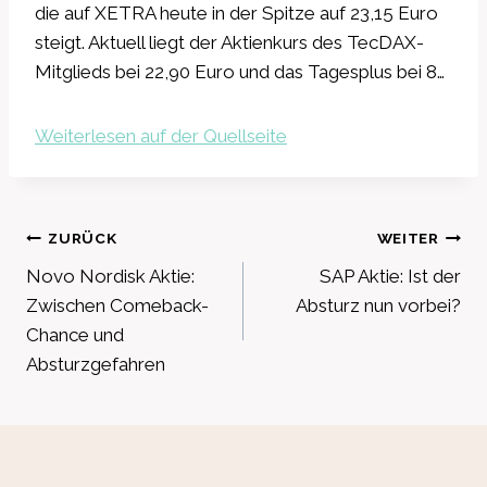
die auf XETRA heute in der Spitze auf 23,15 Euro
steigt. Aktuell liegt der Aktienkurs des TecDAX-
Mitglieds bei 22,90 Euro und das Tagesplus bei 8…
Weiterlesen auf der Quellseite
Beitragsnavigation
ZURÜCK
WEITER
Novo Nordisk Aktie:
SAP Aktie: Ist der
Zwischen Comeback-
Absturz nun vorbei?
Chance und
Absturzgefahren