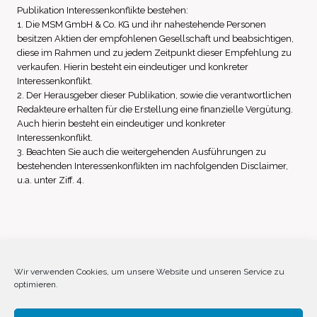
Publikation Interessenkonflikte bestehen:
1. Die MSM GmbH & Co. KG und ihr nahestehende Personen
besitzen Aktien der empfohlenen Gesellschaft und beabsichtigen,
diese im Rahmen und zu jedem Zeitpunkt dieser Empfehlung zu
verkaufen. Hierin besteht ein eindeutiger und konkreter
Interessenkonflikt.
2. Der Herausgeber dieser Publikation, sowie die verantwortlichen
Redakteure erhalten für die Erstellung eine finanzielle Vergütung.
Auch hierin besteht ein eindeutiger und konkreter
Interessenkonflikt.
3. Beachten Sie auch die weitergehenden Ausführungen zu
bestehenden Interessenkonflikten im nachfolgenden Disclaimer,
u.a. unter Ziff. 4.
Impressum
Datenschutz
Disclaimer
Wir verwenden Cookies, um unsere Website und unseren Service zu
optimieren.
Cookie-Richtlinie (EU)