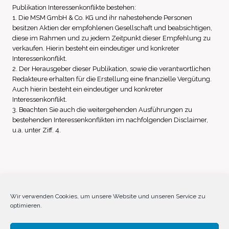
Publikation Interessenkonflikte bestehen:
1. Die MSM GmbH & Co. KG und ihr nahestehende Personen
besitzen Aktien der empfohlenen Gesellschaft und beabsichtigen,
diese im Rahmen und zu jedem Zeitpunkt dieser Empfehlung zu
verkaufen. Hierin besteht ein eindeutiger und konkreter
Interessenkonflikt.
2. Der Herausgeber dieser Publikation, sowie die verantwortlichen
Redakteure erhalten für die Erstellung eine finanzielle Vergütung.
Auch hierin besteht ein eindeutiger und konkreter
Interessenkonflikt.
3. Beachten Sie auch die weitergehenden Ausführungen zu
bestehenden Interessenkonflikten im nachfolgenden Disclaimer,
u.a. unter Ziff. 4.
Impressum
Datenschutz
Disclaimer
Wir verwenden Cookies, um unsere Website und unseren Service zu
optimieren.
Cookie-Richtlinie (EU)