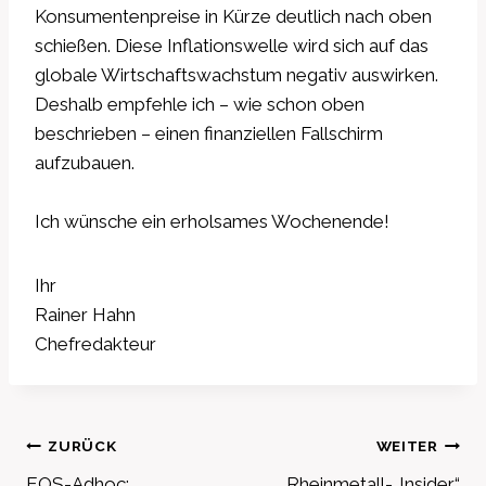
Konsumentenpreise in Kürze deutlich nach oben
schießen. Diese Inflationswelle wird sich auf das
globale Wirtschaftswachstum negativ auswirken.
Deshalb empfehle ich – wie schon oben
beschrieben – einen finanziellen Fallschirm
aufzubauen.
Ich wünsche ein erholsames Wochenende!
Ihr
Rainer Hahn
Chefredakteur
Beitragsnavigation
ZURÜCK
WEITER
EQS-Adhoc:
Rheinmetall-„Insider“