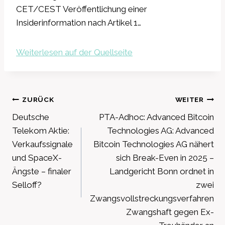
CET/CEST Veröffentlichung einer
Insiderinformation nach Artikel 1…
Weiterlesen auf der Quellseite
Beitragsnavigation
ZURÜCK
WEITER
Deutsche
PTA-Adhoc: Advanced Bitcoin
Telekom Aktie:
Technologies AG: Advanced
Verkaufssignale
Bitcoin Technologies AG nähert
und SpaceX-
sich Break-Even in 2025 –
Ängste – finaler
Landgericht Bonn ordnet in
Selloff?
zwei
Zwangsvollstreckungsverfahren
Zwangshaft gegen Ex-