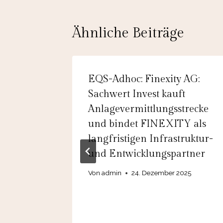
Ähnliche Beiträge
schlägt
EQS-Adhoc: Finexity AG:
zum 15.
Sachwert Invest kauft
Erhöhung
Anlagevermittlungsstrecke
uf 1,11
und bindet FINEXITY als
langfristigen Infrastruktur-
 von
und Entwicklungspartner
Von
admin
24. Dezember 2025