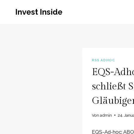
Zum
Invest Inside
Inhalt
springen
RSS ADHOC
EQS-Adho
schließt 
Gläubige
Von
admin
24. Janu
EQS-Ad-hoc: ABO 