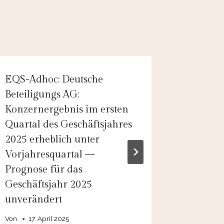
EQS-Adhoc: Deutsche
EQS-Adh
Beteiligungs AG:
Anpass
Konzernergebnis im ersten
Umsatz
Quartal des Geschäftsjahres
Bestäti
2025 erheblich unter
Prognos
Vorjahresquartal —
Von
17. 
Prognose für das
Geschäftsjahr 2025
unverändert
Von
17. April 2025