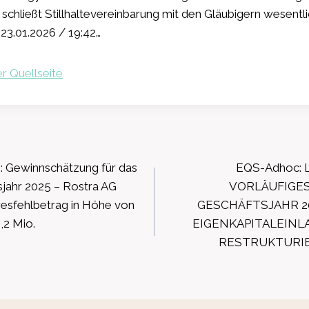
chließt Stillhaltevereinbarung mit den Gläubigern wesentl
23.01.2026 / 19:42…
r Quellseite
ation
: Gewinnschätzung für das
EQS-Adhoc: L
jahr 2025 – Rostra AG
VORLÄUFIGES
resfehlbetrag in Höhe von
GESCHÄFTSJAHR 2
,2 Mio.
EIGENKAPITALEINL
RESTRUKTURIE