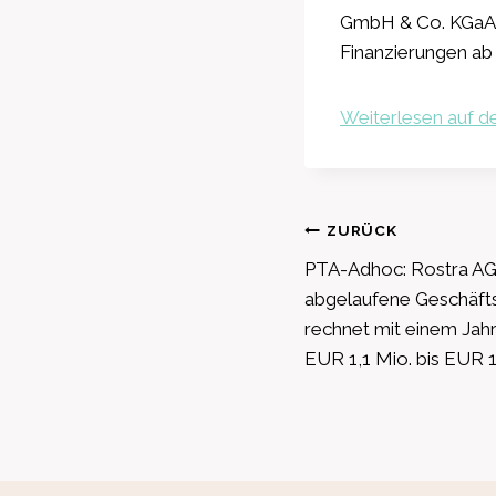
GmbH & Co. KGaA s
Finanzierungen ab 
Weiterlesen auf de
Beitragsnavig
ZURÜCK
PTA-Adhoc: Rostra AG
abgelaufene Geschäfts
rechnet mit einem Jah
EUR 1,1 Mio. bis EUR 1