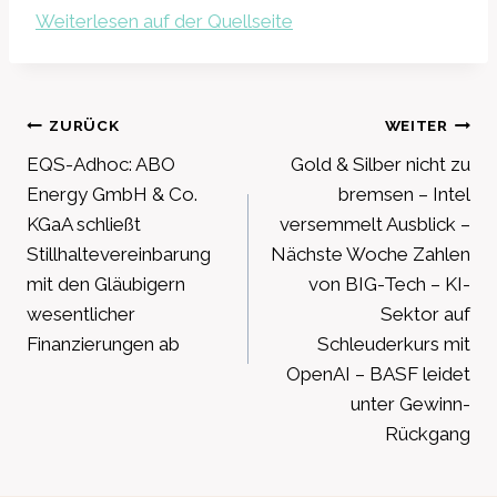
Weiterlesen auf der Quellseite
Beitragsnavigation
ZURÜCK
WEITER
EQS-Adhoc: ABO
Gold & Silber nicht zu
Energy GmbH & Co.
bremsen – Intel
KGaA schließt
versemmelt Ausblick –
Stillhaltevereinbarung
Nächste Woche Zahlen
mit den Gläubigern
von BIG-Tech – KI-
wesentlicher
Sektor auf
Finanzierungen ab
Schleuderkurs mit
OpenAI – BASF leidet
unter Gewinn-
Rückgang