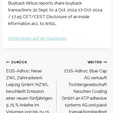
Buyback Airbus reports share buyback
transactions 30 Sept. to 4 Oct. 2024 07-Oct-2024
/ 17:45 CET/CEST Disclosure of an inside
information acc. to Articl…
Weiterlesen auf der Quellseite
Beitragsnavigation
ZURÜCK
WEITER
EQS-Adhoc: Neue
EQS-Adhoc: Blue Cap
ZWL Zahnradwerk
AG verkauft
Leipzig GmbH: NZWL
Tochtergesellschaft
beschließt Emission
Neschen Coating
einer neuen fünfjährigen
GmbH an ATP adhesive
9,75 % Anleihe im
systems AG und passt
Volumen von bis zu 15
transaktionsbedingt