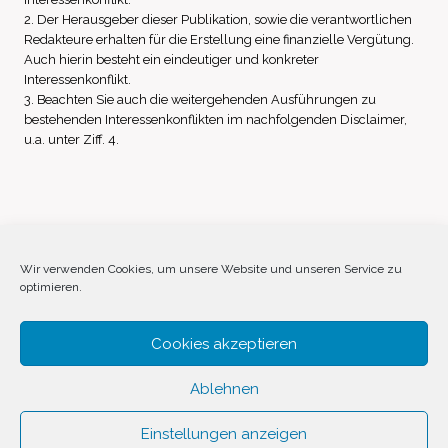
2. Der Herausgeber dieser Publikation, sowie die verantwortlichen
Redakteure erhalten für die Erstellung eine finanzielle Vergütung.
Auch hierin besteht ein eindeutiger und konkreter
Interessenkonflikt.
3. Beachten Sie auch die weitergehenden Ausführungen zu
bestehenden Interessenkonflikten im nachfolgenden Disclaimer,
u.a. unter Ziff. 4.
Impressum
Datenschutz
Disclaimer
Wir verwenden Cookies, um unsere Website und unseren Service zu
optimieren.
Cookie-Richtlinie (EU)
Cookies akzeptieren
Ablehnen
Einstellungen anzeigen
© 2026 Invest Inside by
SVAVE