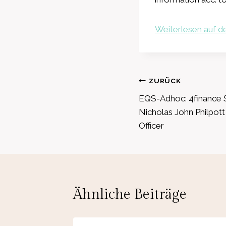
Weiterlesen auf de
Beitragsnavig
ZURÜCK
EQS-Adhoc: 4finance S.
Nicholas John Philpott
Officer
Ähnliche Beiträge