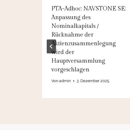
.A.:
PTA-Adhoc: NAVSTONE SE:
öhung an
Anpassung des
Nominalkapitals /
Rücknahme der
Aktienzusammenlegung
wird der
Hauptversammlung
vorgeschlagen
Von
admin
3. Dezember 2025