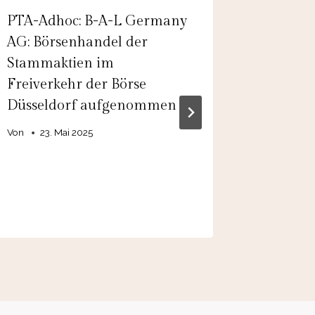
PTA-Adhoc: B-A-L Germany
PTA-Ad
AG: Börsenhandel der
HOLDI
Stammaktien im
Veränd
Freiverkehr der Börse
Vorstan
Düsseldorf aufgenommen
Von
19.
Von
23. Mai 2025