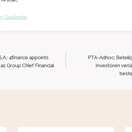
r Quellseite
ation
A.: 4finance appoints
PTA-Adhoc: Beteili
 as Group Chief Financial
Investoren verlä
beste