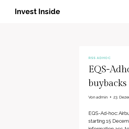
Zum
Invest Inside
Inhalt
springen
RSS ADHOC
EQS-Adhoc
buybacks 
Von
admin
23. Dez
EQS-Ad-hoc: Airbu
starting 15 Decem
information acc. to