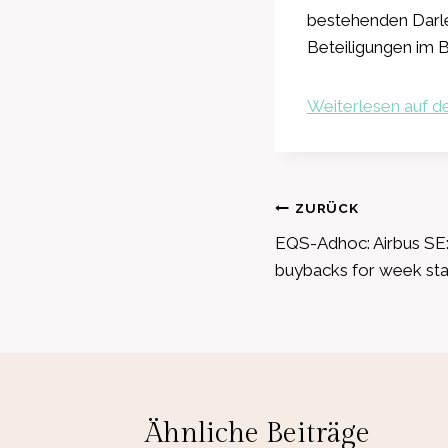
bestehenden Darle
Beteiligungen im B
Weiterlesen auf de
Beitragsnavig
ZURÜCK
EQS-Adhoc: Airbus SE:
buybacks for week st
Ähnliche Beiträge