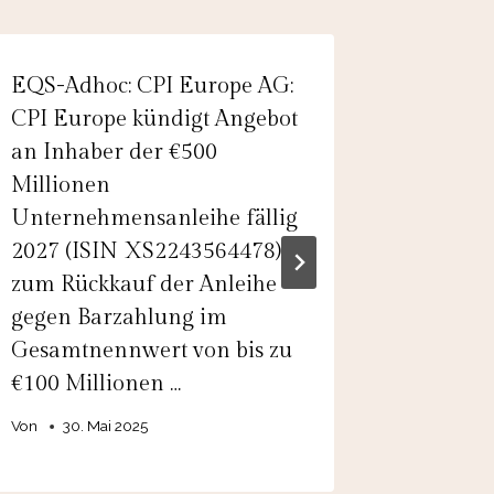
EQS-Adhoc: CPI Europe AG:
Adhoc: 
CPI Europe kündigt Angebot
Vereinb
an Inhaber der €500
strategi
Millionen
zwische
Unternehmensanleihe fällig
Pinnacl
2027 (ISIN XS2243564478)
Venture
zum Rückkauf der Anleihe
beendet
gegen Barzahlung im
Von
admin
Gesamtnennwert von bis zu
€100 Millionen …
Von
30. Mai 2025