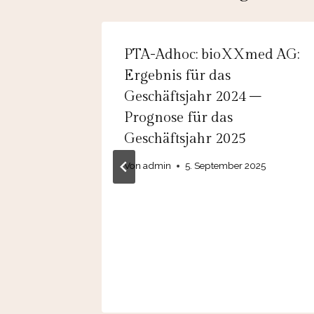
G:
PTA-Adhoc: bioXXmed AG:
en über
Ergebnis für das
Geschäftsjahr 2024 –
g von
Prognose für das
OTRS AG
Geschäftsjahr 2025
BidCo
Von
admin
5. September 2025
haft der