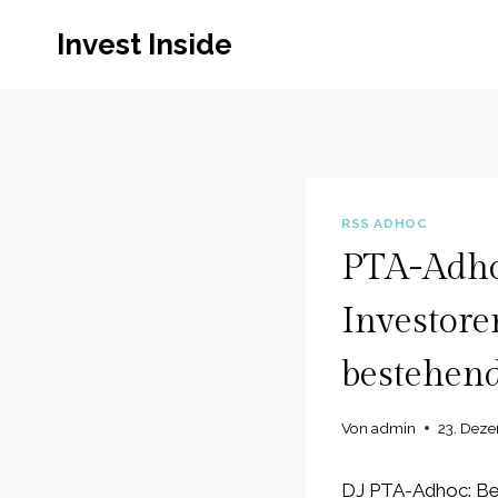
Zum
Invest Inside
Inhalt
springen
RSS ADHOC
PTA-Adho
Investore
bestehen
Von
admin
23. Dez
DJ PTA-Adhoc: Bete