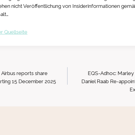
hen nicht Veröffentlichung von Insiderinformationen gemä
alt…
r Quellseite
ation
 Airbus reports share
EQS-Adhoc: Marley
arting 15 December 2025
Daniel Raab Re-appoin
Ex