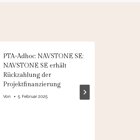
PTA-Adhoc: NAVSTONE SE:
PTA-Ad
NAVSTONE SE erhält
AG: Er
Rückzahlung der
ordentl
Projektfinanzierung
0,10 Eu
Aktie
Von
5. Februar 2025
Von
12.