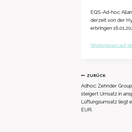
EQS-Ad-hoc: Allan
derzeit von der 
erbringen 16.01.20
Weiterlesen auf de
Beitragsnavig
ZURÜCK
Adhoc: Zehnder Group
steigert Umsatz in an
Lüftungsumsatz liegt 
EUR.