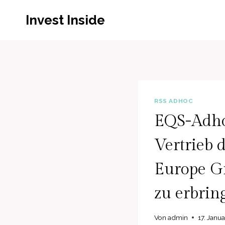
Zum
Invest Inside
Inhalt
springen
RSS ADHOC
EQS-Adhoc
Vertrieb 
Europe G
zu erbrin
Von
admin
17. Janu