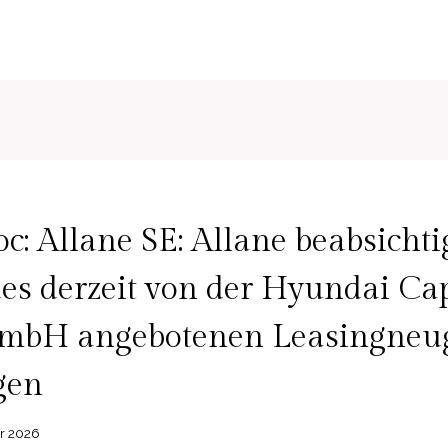
: Allane SE: Allane beabsichtig
des derzeit von der Hyundai Ca
mbH angebotenen Leasingneug
gen
ar 2026