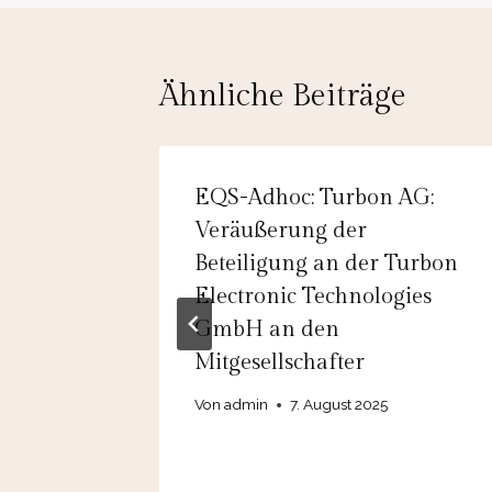
Ähnliche Beiträge
AG:
EQS-Adhoc: Turbon AG:
t
Veräußerung der
24
Beteiligung an der Turbon
Electronic Technologies
GmbH an den
Mitgesellschafter
Von
admin
7. August 2025