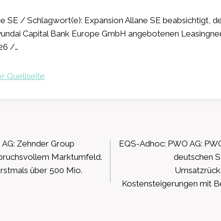
e SE / Schlagwort(e): Expansion Allane SE beabsichtigt, de
Hyundai Capital Bank Europe GmbH angebotenen Leasingne
26 /…
r Quellseite
ation
 AG: Zehnder Group
EQS-Adhoc: PWO AG: PWO 
spruchsvollem Marktumfeld.
deutschen S
erstmals über 500 Mio.
Umsatzrückg
Kostensteigerungen mit B