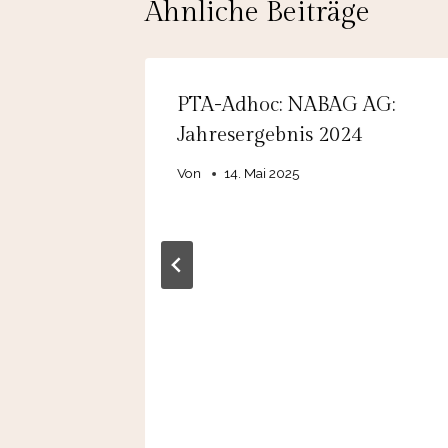
Ähnliche Beiträge
IANA
PTA-Adhoc: NABAG AG:
 SE:
Jahresergebnis 2024
Von
14. Mai 2025
 mit
er die
nt