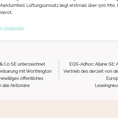
arktumfeld. Lüftungsumsatz liegt erstmals über 500 Mio. 
Veröf…
r Quellseite
ation
& Co SE unterzeichnet
EQS-Adhoc: Allane SE: A
nbarung mit Worthington
Vertrieb des derzeit von d
eiwilliges öffentliches
Euro
alle Aktionäre
Leasingneu