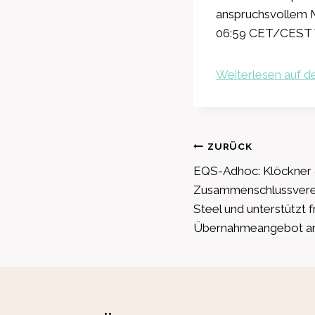
anspruchsvollem M
06:59 CET/CEST 
Weiterlesen auf de
Beitragsnavig
ZURÜCK
EQS-Adhoc: Klöckner 
Zusammenschlussverei
Steel und unterstützt fr
Übernahmeangebot an 