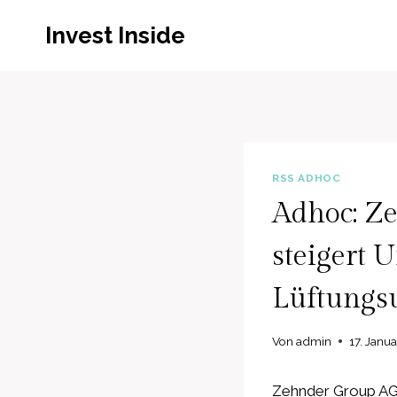
Zum
Invest Inside
Inhalt
springen
RSS ADHOC
Adhoc: Z
steigert 
Lüftungsu
Von
admin
17. Janu
Zehnder Group AG 