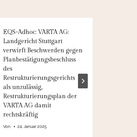
EQS-Adhoc: VARTA AG:
Adhoc: 
Landgericht Stuttgart
Cancella
verwirft Beschwerden gegen
Extraor
Planbestätigungsbeschluss
Meeting
des
Von
admin
Restrukturierungsgerichts
als unzulässig,
Restrukturierungsplan der
VARTA AG damit
rechtskräftig
Von
24. Januar 2025