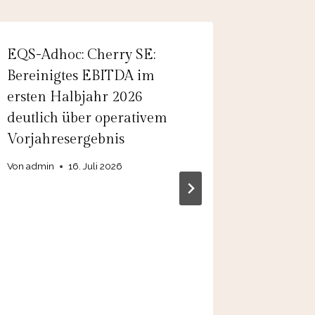
EQS-Adhoc: Cherry SE:
EQS-Adh
Bereinigtes EBITDA im
Pharma 
ersten Halbjahr 2026
Pharma 
deutlich über operativem
der Pro
Vorjahresergebnis
Von
admin
Von
admin
16. Juli 2026