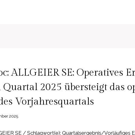
c: ALLGEIER SE: Operatives E
n Quartal 2025 übersteigt das o
des Vorjahresquartals
mber 2025
IER SE / Schlagwort(e): Quartalsergebnis/Vorläufiges Er