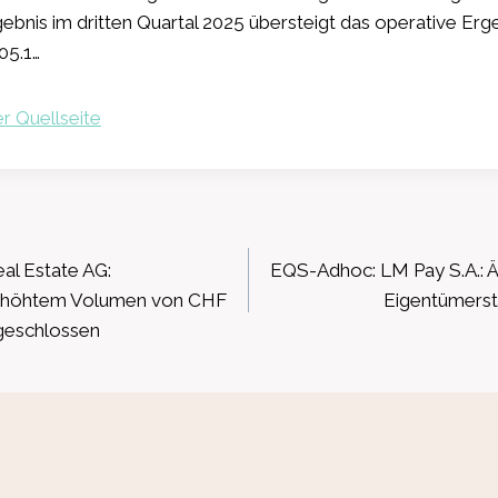
ebnis im dritten Quartal 2025 übersteigt das operative Erg
05.1…
r Quellseite
ation
al Estate AG:
EQS-Adhoc: LM Pay S.A.: Ä
erhöhtem Volumen von CHF
Eigentümerst
bgeschlossen