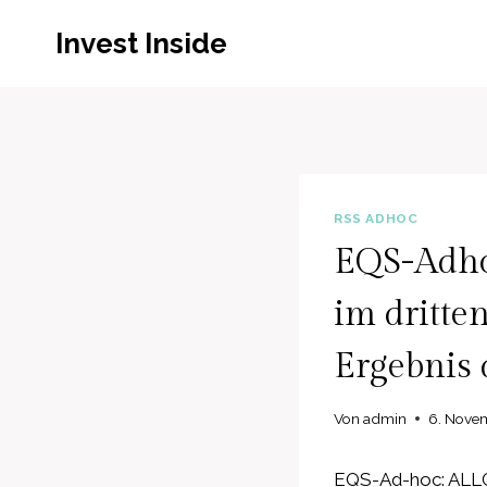
Zum
Invest Inside
Inhalt
springen
RSS ADHOC
EQS-Adho
im dritte
Ergebnis 
Von
admin
6. Nove
EQS-Ad-hoc: ALLGE