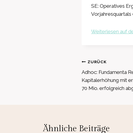
SE: Operatives Erg
Vorjahresquartals 
Weiterlesen auf de
Beitragsnavig
ZURÜCK
Adhoc: Fundamenta Re
Kapitalerhöhung mit 
70 Mio. erfolgreich a
Ähnliche Beiträge