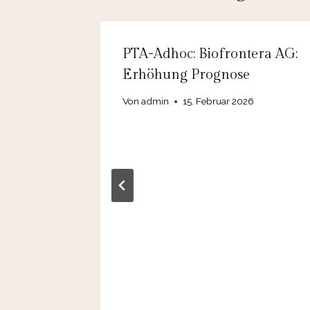
us
PTA-Adhoc: Biofrontera AG:
esenius
Erhöhung Prognose
chnet in
Von
admin
15. Februar 2026
ves
den
und
k für
6