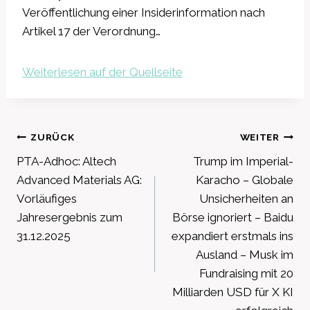
Veröffentlichung einer Insiderinformation nach
Artikel 17 der Verordnung…
Weiterlesen auf der Quellseite
Beitragsnavigation
ZURÜCK
WEITER
PTA-Adhoc: Altech
Trump im Imperial-
Advanced Materials AG:
Karacho – Globale
Vorläufiges
Unsicherheiten an
Jahresergebnis zum
Börse ignoriert – Baidu
31.12.2025
expandiert erstmals ins
Ausland – Musk im
Fundraising mit 20
Milliarden USD für X KI