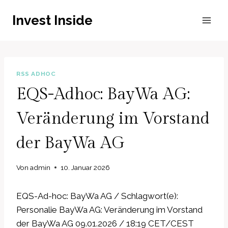
Zum
Invest Inside
Inhalt
springen
RSS ADHOC
EQS-Adhoc: BayWa AG:
Veränderung im Vorstand
der BayWa AG
Von
admin
10. Januar 2026
EQS-Ad-hoc: BayWa AG / Schlagwort(e):
Personalie BayWa AG: Veränderung im Vorstand
der BayWa AG 09.01.2026 / 18:19 CET/CEST