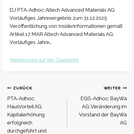
DJ PTA-Adhoc: Altech Advanced Materials AG:
Vorläufiges Jahresergebnis zum 31.12.2025
Veröffentlichung von Insiderinformationen gemäß
Artikel 17 MAR Altech Advanced Materials AG:
Vorläufiges Jahre…
Weiterlesen auf der Quellseite
Beitragsnavigation
ZURÜCK
WEITER
PTA-Adhoc:
EQS-Adhoc: BayWa
HausVorteil AG:
AG: Veränderung im
Kapitalerhöhung
Vorstand der BayWa
erfolgreich
AG
durchgeführt und