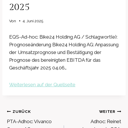
2025
Von
4. Juni 2025
EQS-Ad-hoc: Bike24 Holding AG / Schlagwort(e):
Prognoseänderung Bike24 Holding AG: Anpassung
der Umsatzprognose und Bestätigung der
Prognose des bereinigten EBITDA für das
Geschäftsjahr 2025 04.06…
Weiterlesen auf der Quellseite
Beitragsnavigation
ZURÜCK
WEITER
PTA-Adhoc: Vivanco
Adhoc: Reinet