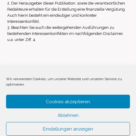
2. Der Herausgeber dieser Publikation, sowie die verantwortlichen
Redakteure erhalten für die Erstellung eine finanzielle Vergütung.
Auch hierin besteht ein eindeutiger und konkreter
Interessenkonflikt.
3. Beachten Sie auch die weitergehenden Ausführungen zu
bestehenden Interessenkonflikten im nachfolgenden Disclaimer,
u.a. unter Ziff. 4.
Impressum
Datenschutz
Disclaimer
Wir verwenden Cookies, um unsere Website und unseren Service zu
optimieren.
Cookie-Richtlinie (EU)
Cookies akzeptieren
Ablehnen
Einstellungen anzeigen
© 2026 Invest Inside by
SVAVE