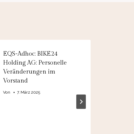
EQS-Adhoc: BIKE24
EQS-Adh
Holding AG: Personelle
Pty Lim
Veränderungen im
distribu
Vorstand
ending 
Von
7. März 2025
Von
18.