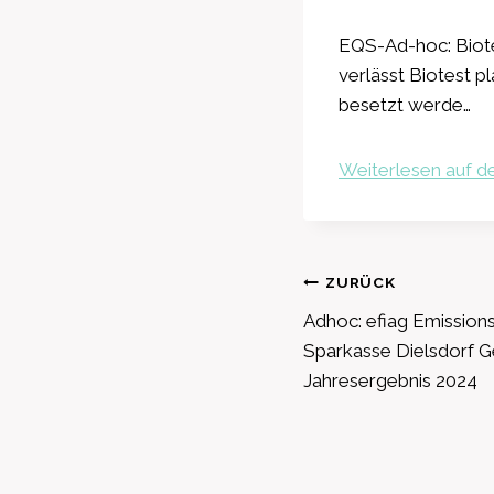
EQS-Ad-hoc: Biote
verlässt Biotest p
besetzt werde…
Weiterlesen auf de
Beitragsnavig
ZURÜCK
Adhoc: efiag Emissions
Sparkasse Dielsdorf G
Jahresergebnis 2024