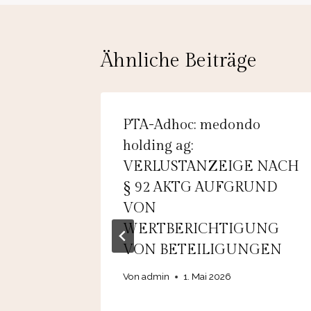
Ähnliche Beiträge
DEGIRO
PTA-Adhoc: medondo
holding ag:
eßen
VERLUSTANZEIGE NACH
r
§ 92 AKTG AUFGRUND
Anhebung
VON
20% des
WERTBERICHTIGUNG
VON BETEILIGUNGEN
e 2025
Von
admin
1. Mai 2026