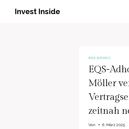
Zum
Invest Inside
Inhalt
springen
RSS ADHOC
EQS-Adhoc
Möller ve
Vertragse
zeitnah n
Von
6. März 2025