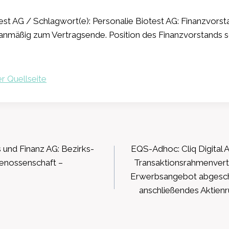
st AG / Schlagwort(e): Personalie Biotest AG: Finanzvorst
lanmäßig zum Vertragsende. Position des Finanzvorstands so
r Quellseite
ation
 und Finanz AG: Bezirks-
EQS-Adhoc: Cliq Digital AG
enossenschaft –
Transaktionsrahmenvert
Erwerbsangebot abgesch
anschließendes Aktien