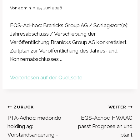
Von
admin
25. Juni 2026
EQS-Ad-hoc: Branicks Group AG / Schlagwort(e):
Jahresabschluss / Verschiebung der
Veröffentlichung Branicks Group AG konkretisiert
Zeitplan zur Veröffentlichung des Jahres- und
Konzernabschlusses …
Weiterlesen auf der Quellseite
Beitragsnavigation
ZURÜCK
WEITER
PTA-Adhoc: medondo
EQS-Adhoc: HWA AG
holding ag:
passt Prognose an und
Vorstandsänderung –
plant