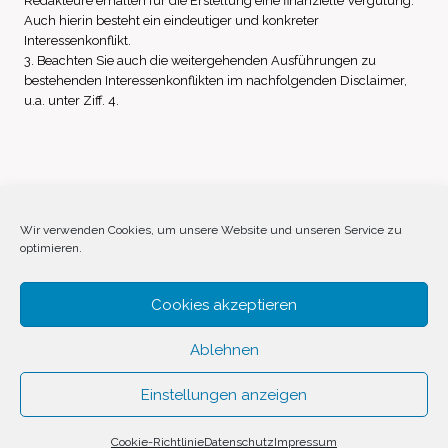
Redakteure erhalten für die Erstellung eine finanzielle Vergütung.
Auch hierin besteht ein eindeutiger und konkreter
Interessenkonflikt.
3. Beachten Sie auch die weitergehenden Ausführungen zu
bestehenden Interessenkonflikten im nachfolgenden Disclaimer,
u.a. unter Ziff. 4.
Impressum
Datenschutz
Disclaimer
Wir verwenden Cookies, um unsere Website und unseren Service zu
optimieren.
Cookie-Richtlinie (EU)
Cookies akzeptieren
Ablehnen
Einstellungen anzeigen
© 2026 Invest Inside by
SVAVE
Cookie-Richtlinie
Datenschutz
Impressum