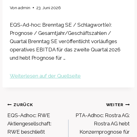
Von
admin
23. Juni 2026
EQS-Ad-hoc: Brenntag SE / Schlagwort(e):
Prognose / Gesamtjahr/Geschäftszahlen /
Quartal Brenntag SE veröffentlicht vorläufiges
operatives EBITDA für das zweite Quartal 2026
und hebt Prognose für …
Weiterlesen auf der Quellseite
Beitragsnavigation
ZURÜCK
WEITER
EQS-Adhoc: RWE
PTA-Adhoc: Rostra AG:
Aktiengesellschaft:
Rostra AG hebt
RWE beschließt
Konzernprognose für