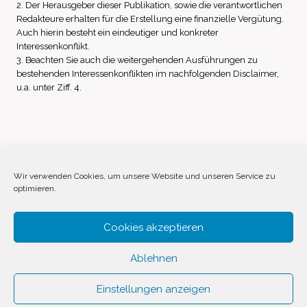
2. Der Herausgeber dieser Publikation, sowie die verantwortlichen
Redakteure erhalten für die Erstellung eine finanzielle Vergütung.
Auch hierin besteht ein eindeutiger und konkreter
Interessenkonflikt.
3. Beachten Sie auch die weitergehenden Ausführungen zu
bestehenden Interessenkonflikten im nachfolgenden Disclaimer,
u.a. unter Ziff. 4.
Impressum
Datenschutz
Disclaimer
Wir verwenden Cookies, um unsere Website und unseren Service zu
optimieren.
Cookie-Richtlinie (EU)
Cookies akzeptieren
Ablehnen
Einstellungen anzeigen
© 2026 Invest Inside by
SVAVE