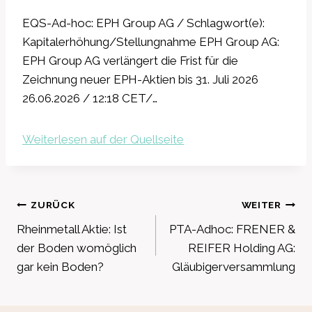
EQS-Ad-hoc: EPH Group AG / Schlagwort(e):
Kapitalerhöhung/Stellungnahme EPH Group AG:
EPH Group AG verlängert die Frist für die
Zeichnung neuer EPH-Aktien bis 31. Juli 2026
26.06.2026 / 12:18 CET/…
Weiterlesen auf der Quellseite
Beitragsnavigation
ZURÜCK
WEITER
Rheinmetall Aktie: Ist
PTA-Adhoc: FRENER &
der Boden womöglich
REIFER Holding AG:
gar kein Boden?
Gläubigerversammlung