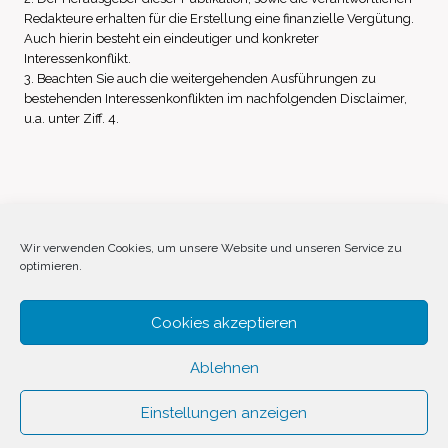
Redakteure erhalten für die Erstellung eine finanzielle Vergütung.
Auch hierin besteht ein eindeutiger und konkreter
Interessenkonflikt.
3. Beachten Sie auch die weitergehenden Ausführungen zu
bestehenden Interessenkonflikten im nachfolgenden Disclaimer,
u.a. unter Ziff. 4.
Impressum
Datenschutz
Disclaimer
Wir verwenden Cookies, um unsere Website und unseren Service zu
optimieren.
Cookie-Richtlinie (EU)
Cookies akzeptieren
Ablehnen
Einstellungen anzeigen
© 2026 Invest Inside by
SVAVE