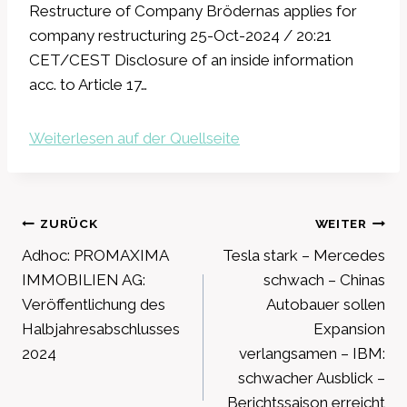
Restructure of Company Brödernas applies for
company restructuring 25-Oct-2024 / 20:21
CET/CEST Disclosure of an inside information
acc. to Article 17…
Weiterlesen auf der Quellseite
Beitragsnavigation
ZURÜCK
WEITER
Adhoc: PROMAXIMA
Tesla stark – Mercedes
IMMOBILIEN AG:
schwach – Chinas
Veröffentlichung des
Autobauer sollen
Halbjahresabschlusses
Expansion
2024
verlangsamen – IBM:
schwacher Ausblick –
Berichtssaison erreicht