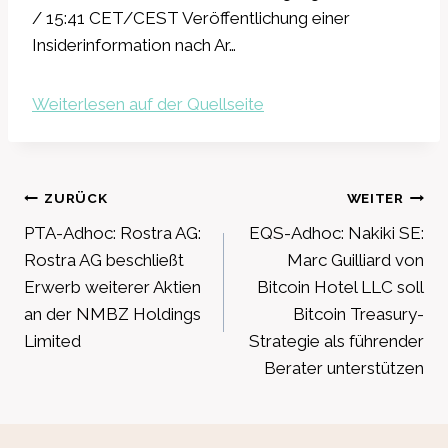
/ 15:41 CET/CEST Veröffentlichung einer
Insiderinformation nach Ar…
Weiterlesen auf der Quellseite
Beitragsnavigation
ZURÜCK
WEITER
PTA-Adhoc: Rostra AG:
EQS-Adhoc: Nakiki SE:
Rostra AG beschließt
Marc Guilliard von
Erwerb weiterer Aktien
Bitcoin Hotel LLC soll
an der NMBZ Holdings
Bitcoin Treasury-
Limited
Strategie als führender
Berater unterstützen