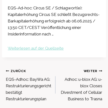
EQS-Ad-hoc: Circus SE / Schlagwort(e):
Kapitalerhöhung Circus SE schließt Bezugsrechts-
Barkapitalerhöhung erfolgreich ab 06.06.2025 /
13:50 CET/CEST Veröffentlichung einer
Insiderinformation nach …
Weiterlesen auf der Quellseite
Beitragsnavigation
ZURÜCK
WEITER
EQS-Adhoc: BayWa AG:
Adhoc: u-blox AG: u-
Restrukturierungsgericht
blox Closes
bestätigt
Divestment of Cellular
Restrukturierungsplan
Business to Trasna