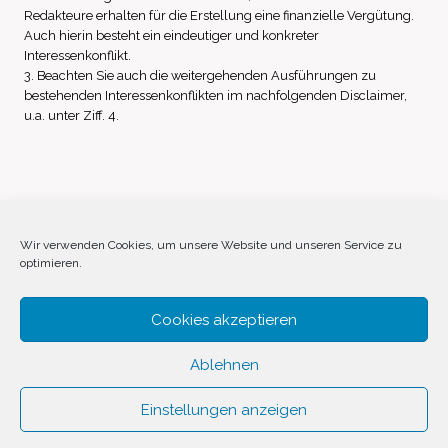
Redakteure erhalten für die Erstellung eine finanzielle Vergütung.
Auch hierin besteht ein eindeutiger und konkreter
Interessenkonflikt.
3. Beachten Sie auch die weitergehenden Ausführungen zu
bestehenden Interessenkonflikten im nachfolgenden Disclaimer,
u.a. unter Ziff. 4.
Impressum
Datenschutz
Disclaimer
Wir verwenden Cookies, um unsere Website und unseren Service zu
optimieren.
Cookie-Richtlinie (EU)
Cookies akzeptieren
Ablehnen
Einstellungen anzeigen
© 2026 Invest Inside by
SVAVE