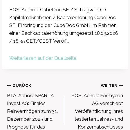
EQS-Ad-hoc: CubeDoc SE / Schlagwort(e):
Kapitalmaßnahmen / Kapitalerhöhung CubeDoc
SE: Einbringung der CubeDoc GmbH im Rahmen
einer Sachkapitalerhöhung umgesetzt 18.03.2026
/ 18:35 CET/CEST Veröff…
Weiterlesen auf der Quellseite
Beitragsnavigation
ZURÜCK
WEITER
PTA-Adhoc: SPARTA
EQS-Adhoc: Formycon
Invest AG: Finales
AG verschiebt
Reinvermögen zum 31.
Veröffentlichung ihres
Dezember 2025 und
testierten Jahres- und
Prognose für das
Konzernabschlusses