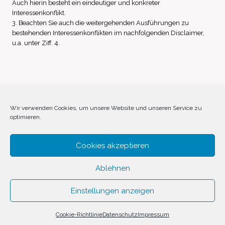
Auch hierin besteht ein eindeutiger und konkreter
Interessenkonflikt.
3. Beachten Sie auch die weitergehenden Ausführungen zu
bestehenden Interessenkonflikten im nachfolgenden Disclaimer,
u.a. unter Ziff. 4.
Impressum
Datenschutz
Disclaimer
Wir verwenden Cookies, um unsere Website und unseren Service zu
optimieren.
Cookie-Richtlinie (EU)
Cookies akzeptieren
Ablehnen
Einstellungen anzeigen
© 2026 Invest Inside by
SVAVE
Cookie-Richtlinie
Datenschutz
Impressum