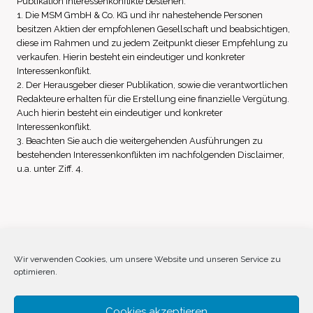
Publikation Interessenkonflikte bestehen:
1. Die MSM GmbH & Co. KG und ihr nahestehende Personen
besitzen Aktien der empfohlenen Gesellschaft und beabsichtigen,
diese im Rahmen und zu jedem Zeitpunkt dieser Empfehlung zu
verkaufen. Hierin besteht ein eindeutiger und konkreter
Interessenkonflikt.
2. Der Herausgeber dieser Publikation, sowie die verantwortlichen
Redakteure erhalten für die Erstellung eine finanzielle Vergütung.
Auch hierin besteht ein eindeutiger und konkreter
Interessenkonflikt.
3. Beachten Sie auch die weitergehenden Ausführungen zu
bestehenden Interessenkonflikten im nachfolgenden Disclaimer,
u.a. unter Ziff. 4.
Impressum
Datenschutz
Disclaimer
Wir verwenden Cookies, um unsere Website und unseren Service zu
optimieren.
Cookie-Richtlinie (EU)
Cookies akzeptieren