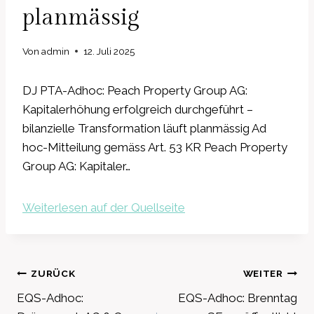
planmässig
Von
admin
12. Juli 2025
DJ PTA-Adhoc: Peach Property Group AG:
Kapitalerhöhung erfolgreich durchgeführt –
bilanzielle Transformation läuft planmässig Ad
hoc-Mitteilung gemäss Art. 53 KR Peach Property
Group AG: Kapitaler…
Weiterlesen auf der Quellseite
Beitragsnavigation
ZURÜCK
WEITER
EQS-Adhoc:
EQS-Adhoc: Brenntag