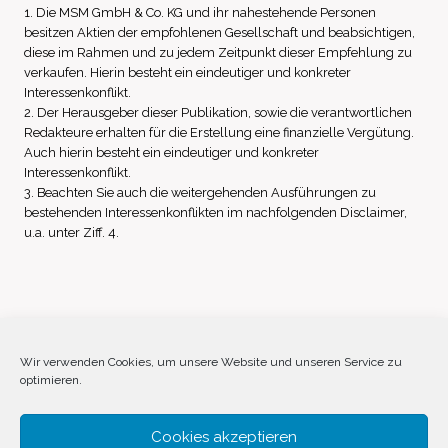
1. Die MSM GmbH & Co. KG und ihr nahestehende Personen
besitzen Aktien der empfohlenen Gesellschaft und beabsichtigen,
diese im Rahmen und zu jedem Zeitpunkt dieser Empfehlung zu
verkaufen. Hierin besteht ein eindeutiger und konkreter
Interessenkonflikt.
2. Der Herausgeber dieser Publikation, sowie die verantwortlichen
Redakteure erhalten für die Erstellung eine finanzielle Vergütung.
Auch hierin besteht ein eindeutiger und konkreter
Interessenkonflikt.
3. Beachten Sie auch die weitergehenden Ausführungen zu
bestehenden Interessenkonflikten im nachfolgenden Disclaimer,
u.a. unter Ziff. 4.
Impressum
Datenschutz
Disclaimer
Wir verwenden Cookies, um unsere Website und unseren Service zu
optimieren.
Cookie-Richtlinie (EU)
Cookies akzeptieren