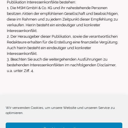
Publikation Interessenkonflikte bestehen:
1. Die MSM GmbH & Co. KG und ihr nahestehende Personen
besitzen Aktien der empfohlenen Gesellschaft und beabsichtigen,
diese im Rahmen und zu jedem Zeitpunkt dieser Empfehlung zu
verkaufen. Hierin besteht ein eindeutiger und konkreter
Interessenkonflikt.
2. Der Herausgeber dieser Publikation, sowie die verantwortlichen
Redakteure erhalten für die Erstellung eine finanzielle Vergütung.
Auch hierin besteht ein eindeutiger und konkreter
Interessenkonflikt.
3. Beachten Sie auch die weitergehenden Ausführungen zu
bestehenden Interessenkonflikten im nachfolgenden Disclaimer,
u.a. unter Ziff. 4.
Impressum
Datenschutz
Disclaimer
Wir verwenden Cookies, um unsere Website und unseren Service zu
optimieren.
Cookie-Richtlinie (EU)