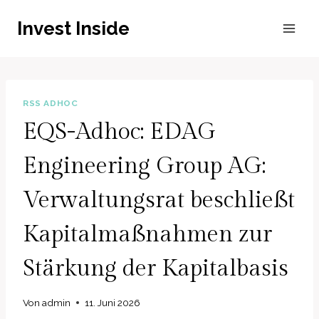
Zum
Invest Inside
Inhalt
springen
RSS ADHOC
EQS-Adhoc: EDAG
Engineering Group AG:
Verwaltungsrat beschließt
Kapitalmaßnahmen zur
Stärkung der Kapitalbasis
Von
admin
11. Juni 2026