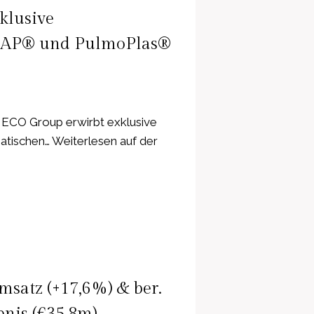
klusive
oCAP® und PulmoPlas®
ECO Group erwirbt exklusive
tischen… Weiterlesen auf der
satz (+17,6%) & ber.
bnis (€35,8m)