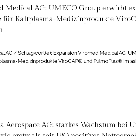
d Medical AG: UMECO Group erwirbt ex
e für Kaltplasma-Medizinprodukte Vir
m
l AG / Schlagwort(e): Expansion Viromed Medical AG: UM
plasma-Medizinprodukte ViroCAP® und PulmoPlas® im asia
 Aerospace AG: starkes Wachstum bei Um
ie erstmals seit IPO positives Nettoerge