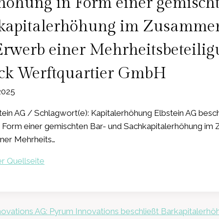
höhung in Form einer gemisch
kapitalerhöhung im Zusamm
rwerb einer Mehrheitsbeteili
eck Werftquartier GmbH
 2025
ein AG / Schlagwort(e): Kapitalerhöhung Elbstein AG besch
n Form einer gemischten Bar- und Sachkapitalerhöhung i
ner Mehrheits…
r Quellseite
ation
ovations AG: Pyrum Innovations beschließt Barkapitalerh