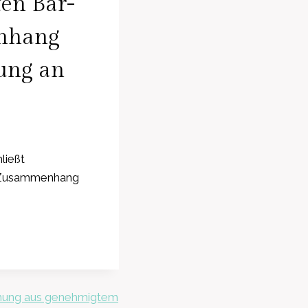
ten Bar-
enhang
gung an
ließt
m Zusammenhang
öhung aus genehmigtem