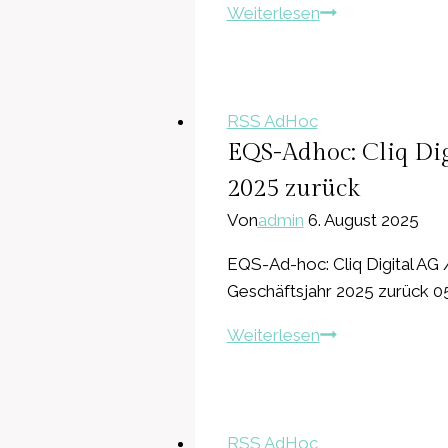
EQS-
Weiterlesen
Adhoc:
SPORTTOTAL
AG:
SPORTTOTAL
RSS AdHoc
stellt
EQS-Adhoc: Cliq Dig
Antrag
2025 zurück
auf
Von
admin
6. August 2025
Eröffnung
eines
EQS-Ad-hoc: Cliq Digital AG /
Insolvenzverfah
Geschäftsjahr 2025 zurück 05
in
EQS-
Weiterlesen
Eigenverwaltung
Adhoc:
Cliq
Digital
AG:
RSS AdHoc