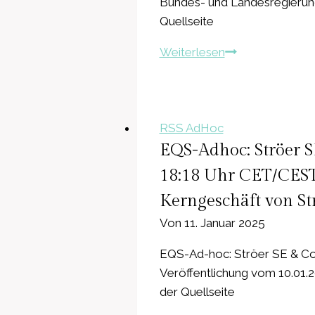
Bundes- und Landesregierunge
ber.
Quellseite
EBITDA
EQS-
Weiterlesen
(+41,2%)
Adhoc:
sowie
Vulcan
erstmals
Energy
seit
Resources
RSS AdHoc
IPO
Limited:
EQS-Adhoc: Ströer S
positives
Bundes-
Nettoergebnis
18:18 Uhr CET/CEST 
und
(€35,8m)
Kerngeschäft von St
Landesregierun
fördern
Von
11. Januar 2025
mit
EQS-Ad-hoc: Ströer SE & Co
ca.
Veröffentlichung vom 10.01.
104
der Quellseite
Millionen