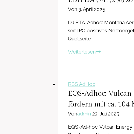
erwirbt
Von
3. April 2025
exklusive
Vermarktungsre
DJ PTA-Adhoc: Montana Aero
für
seit IPO positives Nettoerg
Kaltplasma-
Quellseite
Medizinprodukt
PTA-
Weiterlesen
ViroCAP®
Adhoc:
und
Montana
PulmoPlas®
Aerospace
im
AG:
RSS AdHoc
asiatischen
starkes
EQS-Adhoc: Vulcan 
Raum
Wachstum
fördern mit ca. 104
bei
Von
admin
23. Juli 2025
Umsatz
(+17,6%)
EQS-Ad-hoc: Vulcan Energy R
&