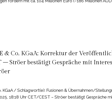
n fördern mit ca. 104 Millionen Euro (~186 Millionen AUD)
E & Co. KGaA: Korrektur der Veröffentli
– Ströer bestätigt Gespräche mit Interes
röer
gen
. KGaA / Schlagwort(e): Fusionen & Übernahmen/Stellung
2025, 18:18 Uhr CET/CEST – Ströer bestätigt Gespräche mit