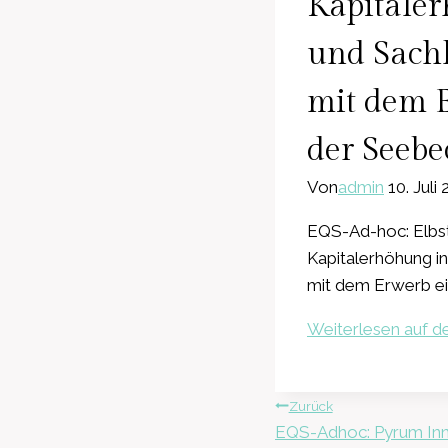
Kapitaler
und Sach
mit dem E
der Seeb
Von
admin
10. Juli
EQS-Ad-hoc: Elbst
Kapitalerhöhung i
mit dem Erwerb ei
Weiterlesen auf de
Beitragsnavig
Zurück
EQS-Adhoc: Pyrum Inn