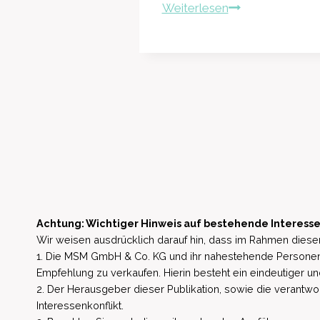
Euro
EQS-
Weiterlesen
(~186
Adhoc:
Millionen
Ströer
AUD)
SE
Vulcans
&
Lithium-
Co.
Projekt
KGaA:
Korrektur
der
Veröffentlichung
vom
10.01.2025,
Achtung: Wichtiger Hinweis auf bestehende Interesse
18:18
Wir weisen ausdrücklich darauf hin, dass im Rahmen dieser
1. Die MSM GmbH & Co. KG und ihr nahestehende Personen 
Uhr
Empfehlung zu verkaufen. Hierin besteht ein eindeutiger un
CET/CEST
2. Der Herausgeber dieser Publikation, sowie die verantwort
–
Interessenkonflikt.
Ströer