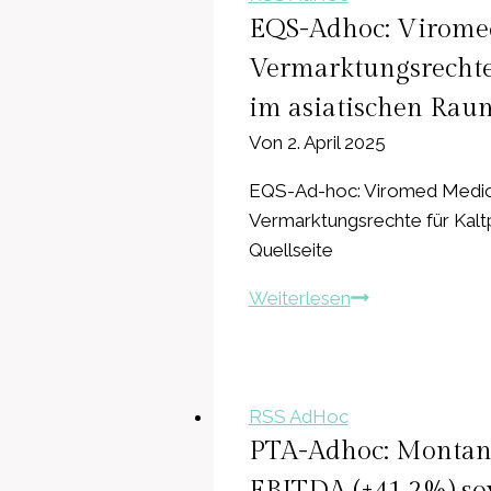
CLIQ
EQS-Adhoc: Virome
Digital
Vermarktungsrecht
zieht
im asiatischen Rau
den
Ausblick
Von
2. April 2025
für
EQS-Ad-hoc: Viromed Medica
das
Vermarktungsrechte für Kalt
Geschäftsjahr
Quellseite
2025
zurück
EQS-
Weiterlesen
Adhoc:
Viromed
Medical
AG:
RSS AdHoc
UMECO
PTA-Adhoc: Montana
Group
EBITDA (+41,2%) sow