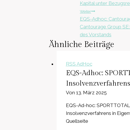
Kapital unter Bezugsr
Weiter
EQS-Adhoc: Cantourag
Cantourage Group SE: 
des Vorstands
Ähnliche Beiträge
RSS AdHoc
EQS-Adhoc: SPORTT
Insolvenzverfahren
Von
13. März 2025
EQS-Ad-hoc: SPORTTOTAL AG 
Insolvenzverfahrens in Eigen
Quellseite