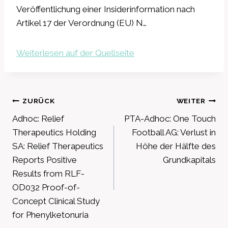
Veröffentlichung einer Insiderinformation nach
Artikel 17 der Verordnung (EU) N…
Weiterlesen auf der Quellseite
Beitragsnavigation
ZURÜCK
WEITER
Adhoc: Relief
PTA-Adhoc: One Touch
Therapeutics Holding
Football AG: Verlust in
SA: Relief Therapeutics
Höhe der Hälfte des
Reports Positive
Grundkapitals
Results from RLF-
OD032 Proof-of-
Concept Clinical Study
for Phenylketonuria