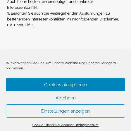
Auch hierin besteht ein eindeutiger und konkreter
Interessenkonflikt.
3. Beachten Sie auch die weitergehenden Ausführungen zu
bestehenden Interessenkonflikten im nachfolgenden Disclaimer,
u.a. unter Ziff. 4.
Impressum
Datenschutz
Disclaimer
Wir verwenden Cookies, um unsere Website und unseren Service zu
optimieren.
Cookie-Richtlinie (EU)
Cookies akzeptieren
Ablehnen
Einstellungen anzeigen
© 2026 Invest Inside by
SVAVE
Cookie-Richtlinie
Datenschutz
Impressum