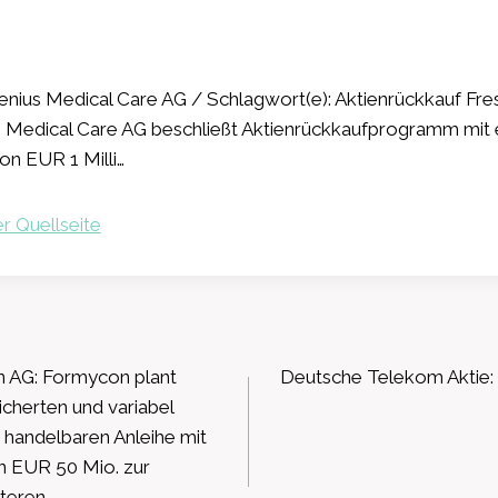
nius Medical Care AG / Schlagwort(e): Aktienrückkauf Fre
s Medical Care AG beschließt Aktienrückkaufprogramm mit
n EUR 1 Milli…
r Quellseite
ation
 AG: Formycon plant
Deutsche Telekom Aktie: 
cherten und variabel
h handelbaren Anleihe mit
n EUR 50 Mio. zur
teren