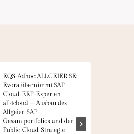
EQS-Adhoc: ALLGEIER SE:
PTA-Adh
Evora übernimmt SAP
AG: Sie
Cloud-ERP-Experten
vorläuf
all4cloud – Ausbau des
das 1. Q
Allgeier-SAP-
Geschäf
Gesamtportfolios und der
bekannt
Public-Cloud-Strategie
das GJ 