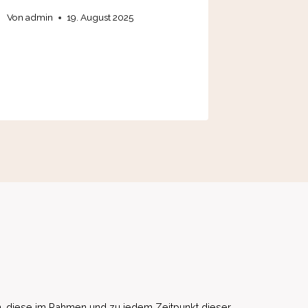
der Fre
Von
admin
19. August 2025
Steuern
Erwart
Von
28. 
, diese im Rahmen und zu jedem Zeitpunkt dieser