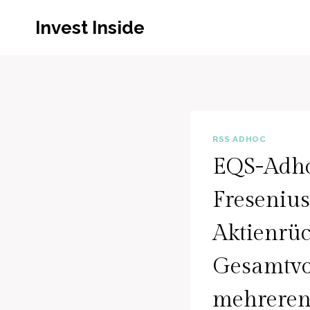
Zum
Invest Inside
Inhalt
springen
RSS ADHOC
EQS-Adho
Fresenius
Aktienrü
Gesamtvo
mehreren