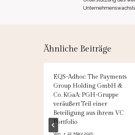
Unternehmenswachst
Ähnliche Beiträge
EQS-Adhoc: The Payments
Group Holding GmbH &
 Polen
Co. KGaA: PGH-Gruppe
fen
veräußert Teil einer
Beteiligung aus ihrem VC
eutlich
Portfolio
Von
22. März 2025