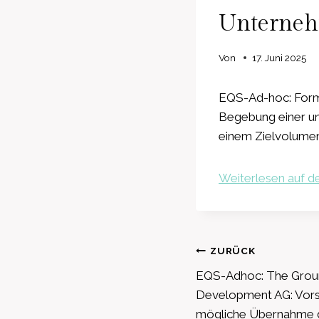
Unterne
Von
17. Juni 2025
EQS-Ad-hoc: Form
Begebung einer unb
einem Zielvolume
Weiterlesen auf de
Beitragsnavig
ZURÜCK
EQS-Adhoc: The Groun
Development AG: Vors
mögliche Übernahme 