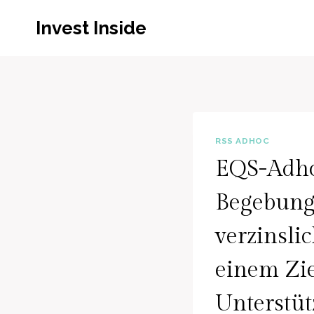
Zum
Invest Inside
Inhalt
springen
RSS ADHOC
EQS-Adho
Begebung 
verzinsli
einem Zi
Unterstüt