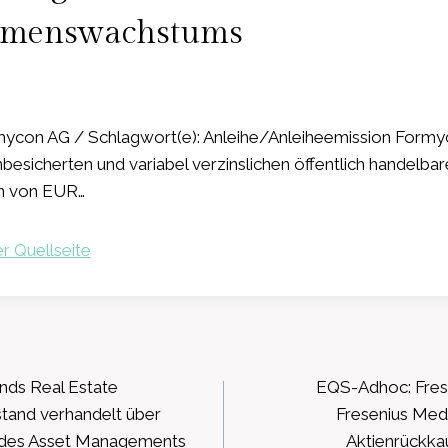
hmenswachstums
ycon AG / Schlagwort(e): Anleihe/Anleiheemission Formy
esicherten und variabel verzinslichen öffentlich handelbar
n von EUR…
r Quellseite
ation
ds Real Estate
EQS-Adhoc: Frese
tand verhandelt über
Fresenius Medi
des Asset Managements
Aktienrückk