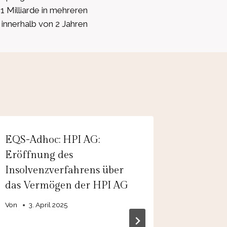
Milliarde in mehreren
innerhalb von 2 Jahren
EQS-Adhoc: HPI AG:
EQS-Adh
Eröffnung des
Resourc
Insolvenzverfahrens über
Energy 
das Vermögen der HPI AG
resolves
capital 
Von
3. April 2025
tributio