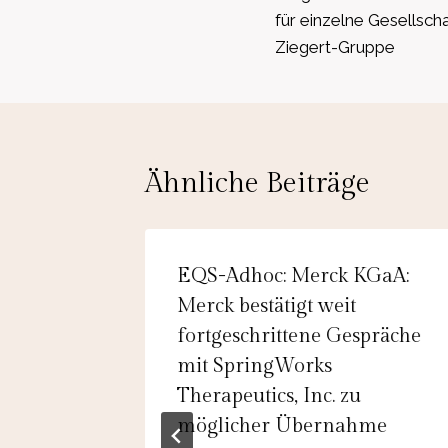
für einzelne Gesellsch
Ziegert-Gruppe
Ähnliche Beiträge
ERS
EQS-Adhoc: Merck KGaA:
tzierung
Merck bestätigt weit
fortgeschrittene Gespräche
mit SpringWorks
 aus
Therapeutics, Inc. zu
l
möglicher Übernahme