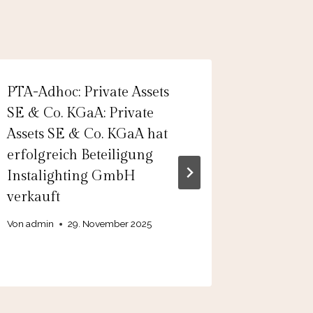
PTA-Adhoc: Private Assets
Adhoc: 
SE & Co. KGaA: Private
Aktionä
Assets SE & Co. KGaA hat
genehm
erfolgreich Beteiligung
Kapital
Instalighting GmbH
stimmen
verkauft
Anträge
Verwalt
Von
admin
29. November 2025
Von
9. M