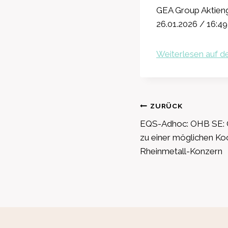
GEA Group Aktieng
26.01.2026 / 16:49
Weiterlesen auf de
Beitragsnavig
ZURÜCK
EQS-Adhoc: OHB SE: 
zu einer möglichen Ko
Rheinmetall-Konzern