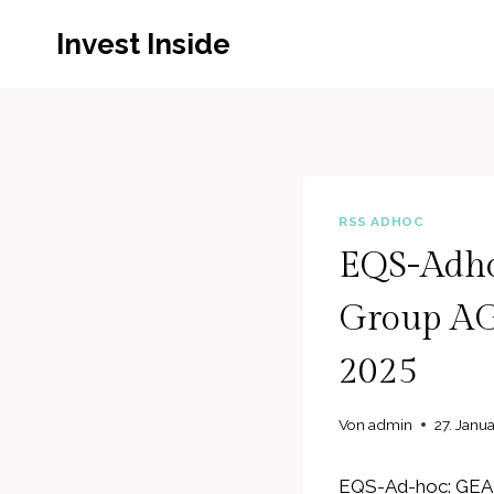
Zum
Invest Inside
Inhalt
springen
RSS ADHOC
EQS-Adho
Group AG 
2025
Von
admin
27. Janu
EQS-Ad-hoc: GEA G