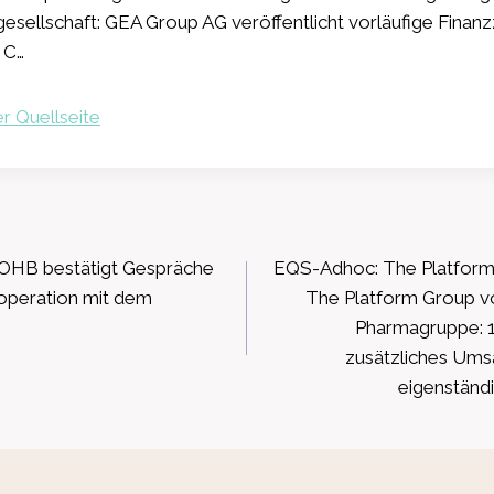
esellschaft: GEA Group AG veröffentlicht vorläufige Finan
 C…
r Quellseite
ation
OHB bestätigt Gespräche
EQS-Adhoc: The Platform
operation mit dem
The Platform Group 
Pharmagruppe: 1 
zusätzliches Ums
eigenständ