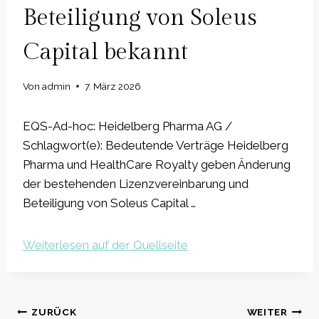
Beteiligung von Soleus
Capital bekannt
Von
admin
7. März 2026
EQS-Ad-hoc: Heidelberg Pharma AG /
Schlagwort(e): Bedeutende Verträge Heidelberg
Pharma und HealthCare Royalty geben Änderung
der bestehenden Lizenzvereinbarung und
Beteiligung von Soleus Capital …
Weiterlesen auf der Quellseite
Beitragsnavigation
ZURÜCK
WEITER