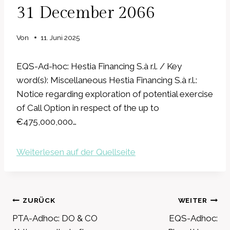
31 December 2066
Von
11. Juni 2025
EQS-Ad-hoc: Hestia Financing S.à r.l. / Key
word(s): Miscellaneous Hestia Financing S.à r.l.:
Notice regarding exploration of potential exercise
of Call Option in respect of the up to
€475,000,000…
Weiterlesen auf der Quellseite
Beitragsnavigation
ZURÜCK
WEITER
PTA-Adhoc: DO & CO
EQS-Adhoc: