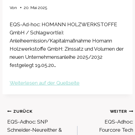
Von
20. Mai 2025
EQS-Ad-hoc: HOMANN HOLZWERKSTOFFE
GmbH / Schlagwort(e):
Anleiheemission/Kapitalmaßnahme Homann
Holzwerkstoffe GmbH: Zinssatz und Volumen der
neuen Unternehmensanleihe 2025/2032
festgelegt 19.05.20…
Weiterlesen auf der Quellseite
Beitragsnavigation
ZURÜCK
WEITER
EQS-Adhoc: SNP
EQS-Adhoc:
Schneider-Neureither &
Fourcore Tech