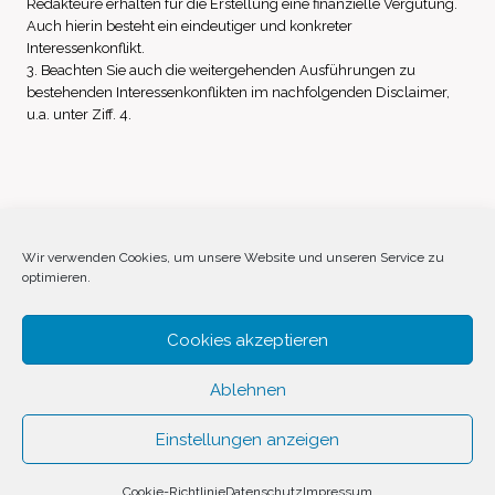
Redakteure erhalten für die Erstellung eine finanzielle Vergütung.
Auch hierin besteht ein eindeutiger und konkreter
Interessenkonflikt.
3. Beachten Sie auch die weitergehenden Ausführungen zu
bestehenden Interessenkonflikten im nachfolgenden Disclaimer,
u.a. unter Ziff. 4.
Impressum
Datenschutz
Disclaimer
Wir verwenden Cookies, um unsere Website und unseren Service zu
optimieren.
Cookie-Richtlinie (EU)
Cookies akzeptieren
Ablehnen
Einstellungen anzeigen
© 2026 Invest Inside by
SVAVE
Cookie-Richtlinie
Datenschutz
Impressum