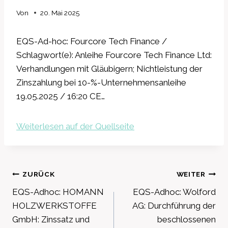
Von
20. Mai 2025
EQS-Ad-hoc: Fourcore Tech Finance /
Schlagwort(e): Anleihe Fourcore Tech Finance Ltd:
Verhandlungen mit Gläubigern; Nichtleistung der
Zinszahlung bei 10-%-Unternehmensanleihe
19.05.2025 / 16:20 CE…
Weiterlesen auf der Quellseite
Beitragsnavigation
ZURÜCK
WEITER
EQS-Adhoc: HOMANN
EQS-Adhoc: Wolford
HOLZWERKSTOFFE
AG: Durchführung der
GmbH: Zinssatz und
beschlossenen